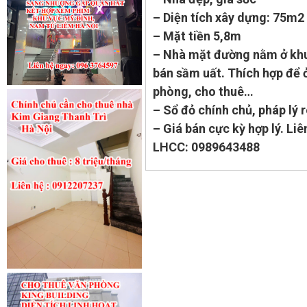
– Diện tích xây dựng: 75m2
– Mặt tiền 5,8m
– Nhà mặt đường nằm ở khu
bán sầm uất. Thích hợp để 
phòng, cho thuê…
– Sổ đỏ chính chủ, pháp lý 
– Giá bán cực kỳ hợp lý. Liê
LHCC: 0989643488