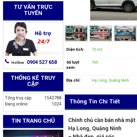
TƯ VẤN TRỰC
TUYẾN
Diện tích:
75 m2
0904 527 658
Số lượt
765
Hotline :
xem:
THỐNG KÊ TRUY
Địa chỉ:
Hạ Long, Quảng Ninh
CẬP
Tổng truy cập:
1542788
Thông Tin Chi Tiết
Đang online:
1024
Chính chủ cần bán nhà mặt
TIN TRANG CHỦ
Hạ Long, Quảng Ninh
– Nhà đẹp, giá sốc