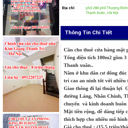
Địa chỉ:
phố 280 phố Thượng Đìn
Thanh Xuân , Hà Nội
Thông Tin Chi Tiết
Cần cho thuê cửa hàng mặt
Tổng diện tích 100m2 gồm 3
Thanh xuân..
Nằm ở khu dân cư đông đúc 
trí cao an ninh tốt với nhiề
Giao thông đi lại thuận lợ
đường Láng, Nhân Chính, Th
chuyển và kinh doanh buôn
Mặt tiền rộng, dễ dàng tiếp 
thích hợp cho nhiều mô hìn
Giá cho thuê : (15.5 triệu/th