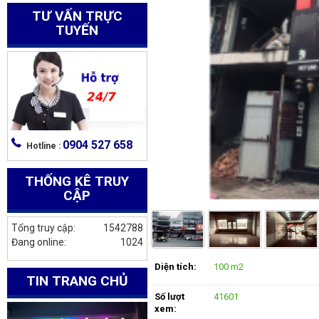
TƯ VẤN TRỰC
TUYẾN
0904 527 658
Hotline :
THỐNG KÊ TRUY
CẬP
Tổng truy cập:
1542788
Đang online:
1024
Diện tích:
100 m2
TIN TRANG CHỦ
Số lượt
41601
xem: