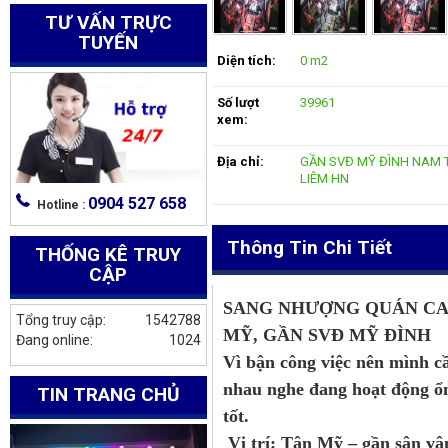
TƯ VẤN TRỰC
TUYẾN
Diện tích:
0 m2
Số lượt
39961
xem:
Địa chỉ:
GẦN SVĐ MỸ ĐÌNH NAM 
LIÊM HN
0904 527 658
Hotline :
Thông Tin Chi Tiết
THỐNG KÊ TRUY
CẬP
SANG NHƯỢNG QUÁN CA
Tổng truy cập:
1542788
MỸ, GẦN SVĐ MỸ ĐÌNH
Đang online:
1024
Vì bận công việc nên mình c
nhau nghe đang hoạt động ổn
TIN TRANG CHỦ
tốt.
Vị trí: Tân Mỹ – gần sân v