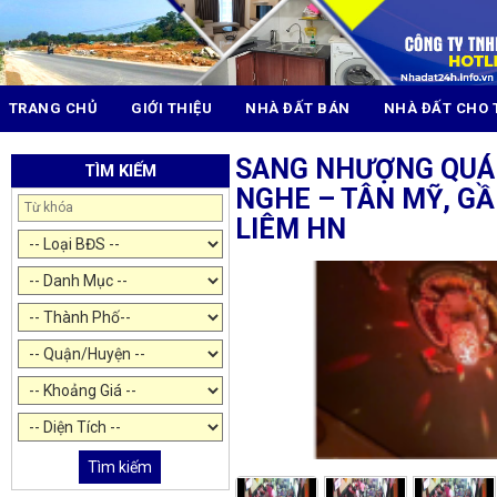
TRANG CHỦ
GIỚI THIỆU
NHÀ ĐẤT BÁN
NHÀ ĐẤT CHO 
SANG NHƯỢNG QUÁ
TÌM KIẾM
NGHE – TÂN MỸ, G
LIÊM HN
Tìm kiếm