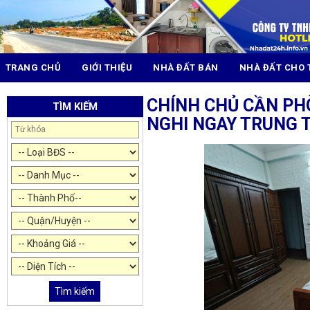
TRANG CHỦ
GIỚI THIỆU
NHÀ ĐẤT BÁN
NHÀ ĐẤT CHO 
CHÍNH CHỦ CẦN PHÒ
TÌM KIẾM
NGHI NGAY TRUNG 
Tìm kiếm