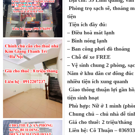
Địa chỉ: 59 Linh quang, vă
Phòng trọ sạch sẽ, thoáng mát
tiện
Tiện ích đầy đủ:
– Điều hoà mát lạnh
– Bình nóng lạnh
– Ban công phơi đồ thoáng
– Chỗ để xe FREE
– Vệ sinh chung 2 phòng, sạc
Năm ở khu dân cư đông đúc s
nhiều tiện ích xung quanh
Giao thông thuận lợi gần hồ
tiện sinh hoạt
Phù hợp: Nữ ở 1 mình (phòn
Chung chủ – chủ nhà dễ tính,
Giá cho thuê: 2 triệu/tháng
Liên hệ: Cô Thuận – 03693