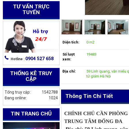
TƯ VẤN TRỰC
TUYẾN
Diện tích:
0 m2
Số lượt
19483
0904 527 658
Hotline :
xem:
Địa chỉ:
59 Linh quang, văn miếu 
THỐNG KÊ TRUY
tử giám Hà Nội
CẬP
Tổng truy cập:
1542788
Thông Tin Chi Tiết
Đang online:
1024
TIN TRANG CHỦ
CHÍNH CHỦ CẦN PHÒNG 
TRUNG TÂM ĐỐNG ĐA