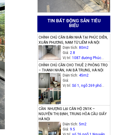
TIN BẤT ĐỘNG SẢN TIÊU
BIỂU
CHÍNH CHỦ CẦN BÁN NHÀ TẠI PHÚC DIỄN,
XUÂN PHƯƠNG, NAM TỪ LIÊM HÀ NỘI
Diện tích:
80m2
Giá:
2.8
Vị trí:
1087 đường Phúc
Diễn, phường Xuân Phương,
CHÍNH CHỦ CẦN CHO THUÊ 2 PHÒNG TRỌ
quận Nam Từ Liêm, Hà Nội
– THANH NHÀN, HAI BÀ TRƯNG, HÀ NỘI
Diện tích:
45m2
Giá:
Vị trí:
Số 1, ngõ 269 phố
Thanh Nhàn (phường Thanh
Nhàn cũ), quận Hai Bà
Trưng
CẦN NHƯỢNG LẠI CĂN HỘ 2N1K –
NGUYỄN THỊ ĐỊNH, TRUNG HÒA CẦU GIẤY
HÀ NỘI
Diện tích:
5m2
Giá:
9.5
Vị trí:
số 26 ngõ 1 Nguyễn