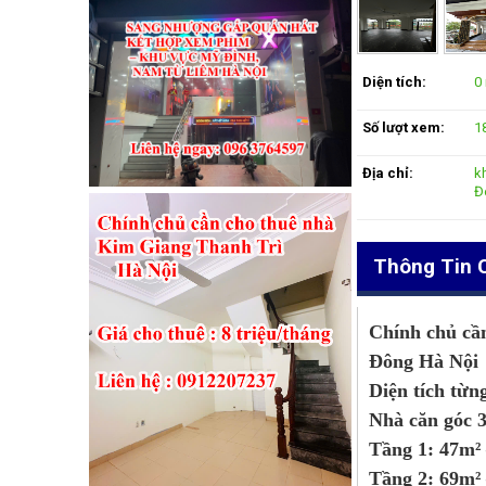
Diện tích:
0
Số lượt xem:
1
Địa chỉ:
k
Đ
Thông Tin C
Chính chủ cầ
Đông Hà Nội
Diện tích từn
Nhà căn góc 3
Tầng 1: 47m² 
Tầng 2: 69m² 