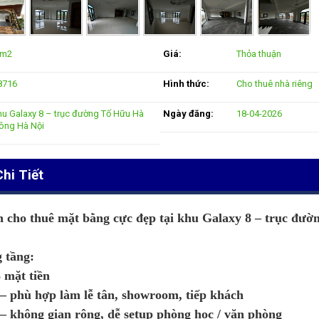
 m2
Giá:
Thỏa thuận
8716
Hình thức:
Cho thuê nhà riêng
hu Galaxy 8 – trục đường Tố Hữu Hà
Ngày đăng:
18-04-2026
ông Hà Nội
hi Tiết
n cho thuê mặt bằng cực đẹp tại khu Galaxy 8 – trục đư
g tầng:
 mặt tiền
– phù hợp làm lễ tân, showroom, tiếp khách
– không gian rộng, dễ setup phòng học / văn phòng