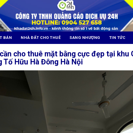
T BÁN
NHÀ ĐẤT CHO THUÊ
SANG NHƯỢNG
TIN TỨC
cần cho thuê mặt bằng cực đẹp tại khu 
g Tố Hữu Hà Đông Hà Nội