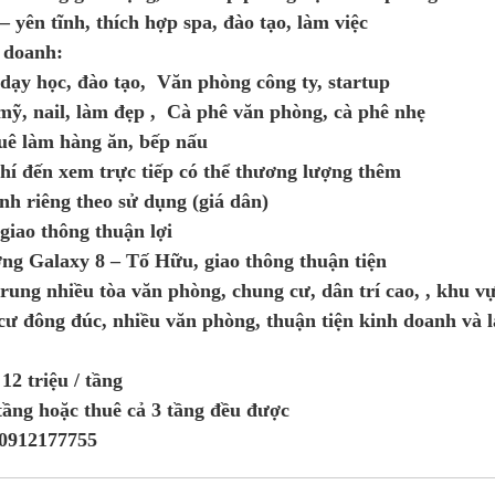
– yên tĩnh, thích hợp spa, đào tạo, làm việc
 doanh:
ạy học, đào tạo, Văn phòng công ty, startup
ỹ, nail, làm đẹp , Cà phê văn phòng, cà phê nhẹ
uê làm hàng ăn, bếp nấu
hí đến xem trực tiếp có thể thương lượng thêm
ính riêng theo sử dụng (giá dân)
 giao thông thuận lợi
ng Galaxy 8 – Tố Hữu, giao thông thuận tiện
rung nhiều tòa văn phòng, chung cư, dân trí cao, , khu vự
cư đông đúc, nhiều văn phòng, thuận tiện kinh doanh và l
12 triệu / tầng
tầng hoặc thuê cả 3 tầng đều được
:0912177755