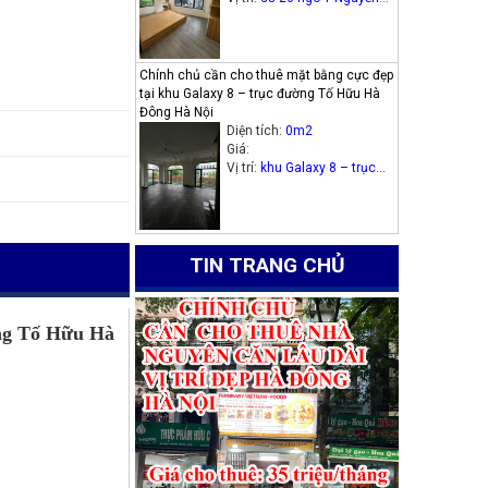
Thị Định, phường Trung
Hòa, quận Cầu Giấy.
Chính chủ cần cho thuê mặt bằng cực đẹp
tại khu Galaxy 8 – trục đường Tố Hữu Hà
Đông Hà Nội
Diện tích:
0m2
Giá:
Vị trí:
khu Galaxy 8 – trục
đường Tố Hữu Hà Đông Hà
Nội
TIN TRANG CHỦ
ờng Tố Hữu Hà