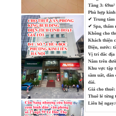
Tầng 3: 69m² 
Phù hợp kinh
✔ Trung tâm d
✔ Spa, thẩm m
Không cho th
Khách thiện c
Điện, nước: t
Vị trí đắc địa
Nằm trên đườ
Khu vực tập t
sầm uất, dân 
dài.
Giá cho thuê: 
Thuê lẻ từng 
Liên hệ ngay