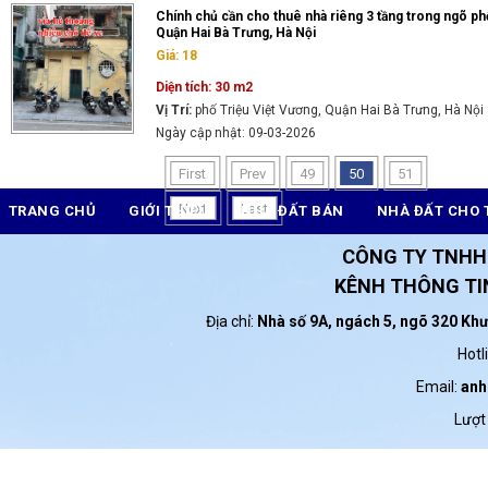
Chính chủ cần cho thuê nhà riêng 3 tầng trong ngõ phố
Quận Hai Bà Trưng, Hà Nội
Giá: 18
Diện tích: 30 m2
Vị Trí:
phố Triệu Việt Vương, Quận Hai Bà Trưng, Hà Nội
Ngày cập nhật: 09-03-2026
First
Prev
49
50
51
Next
Last
TRANG CHỦ
GIỚI THIỆU
NHÀ ĐẤT BÁN
NHÀ ĐẤT CHO 
CÔNG TY TNHH
KÊNH THÔNG TIN
Địa chỉ:
Nhà số 9A, ngách 5, ngõ 320 Kh
Hotl
Email:
anh
Lượt