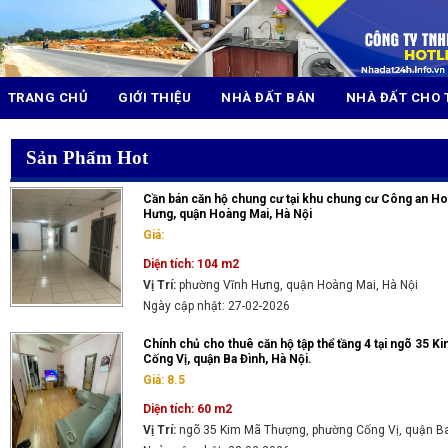
TRANG CHỦ
GIỚI THIỆU
NHÀ ĐẤT BÁN
NHÀ ĐẤT CHO 
Sản Phẩm Hot
Cần bán căn hộ chung cư tại khu chung cư Công an Ho
Hưng, quận Hoàng Mai, Hà Nội
Giá:
Diện tích: 104 m2
Vị Trí:
phường Vĩnh Hưng, quận Hoàng Mai, Hà Nội
Ngày cập nhật: 27-02-2026
Chính chủ cho thuê căn hộ tập thể tầng 4 tại ngõ 35 
Cống Vị, quận Ba Đình, Hà Nội.
Giá: 8.5
Diện tích: 60 m2
Vị Trí:
ngõ 35 Kim Mã Thượng, phường Cống Vị, quận Ba 