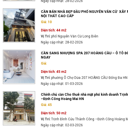
Ngày cập nhật: 28-02-2026
CẦN BÁN NHÀ ĐẸP ĐẦU PHỐ NGUYỄN VĂN CỪ XÂY M
NỘI THẤT CAO CẤP
Giá: 10
Diện tích: 44 m2
Vị Trí:
phố Nguyễn Văn Cừ Long Biên
Ngày cập nhật: 28-02-2026
CẦN SANG NHƯỢNG SPA 207 HOÀNG CẦU – Ô TÔ Đ
NGAY
Giá:
Diện tích: 45 m2
Vị Trí:
phường Ô Chợ Dừa 207 HOÀNG CẦU Đống Đa HN
Ngày cập nhật: 01-03-2026
Chính chủ cần Cho thuê nhà mặt phố kinh doanh Trịn
–Định Công Hoàng Mai HN
Giá: 45
Diện tích: 50 m2
Vị Trí:
Trịnh Đình Cửu Thành Công –Định Công Hoàng 
Ngày cập nhật: 02-03-2026