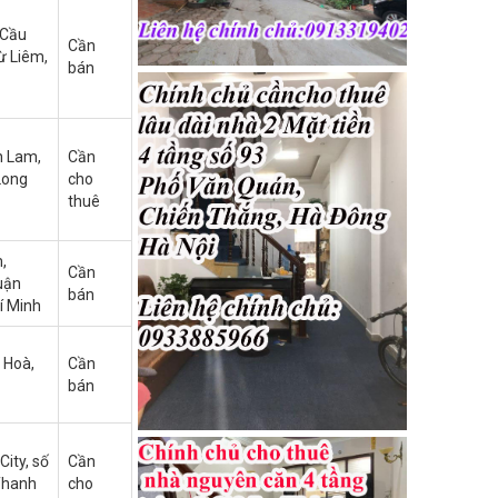
 Cầu
Cần
ừ Liêm,
bán
n Lam,
Cần
Long
cho
thuê
,
Cần
uận
bán
í Minh
 Hoà,
Cần
bán
City, số
Cần
Thanh
cho