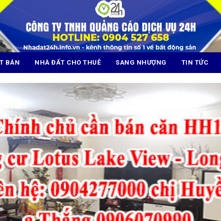
T BÁN
NHÀ ĐẤT CHO THUÊ
SANG NHƯỢNG
TIN TỨC
BÁN NHÀ TẠI PHÚC DIỄN, XUÂN PHƯƠNG,
 NỘI
CHO THUÊ 2 PHÒNG TRỌ – THANH NHÀN,