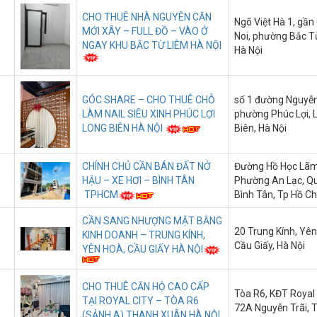
CHO THUÊ NHÀ NGUYÊN CĂN
Ngõ Việt Hà 1, gần
MỚI XÂY – FULL ĐỒ – VÀO Ở
Noi, phường Bắc T
NGAY KHU BẮC TỪ LIÊM HÀ NỘI
Hà Nội
GÓC SHARE – CHO THUÊ CHỖ
số 1 đường Nguyễ
LÀM NAIL SIÊU XINH PHÚC LỢI
phường Phúc Lợi, 
LONG BIÊN HÀ NỘI
Biên, Hà Nội
CHÍNH CHỦ CẦN BÁN ĐẤT NỞ
Đường Hồ Học Lãm
HẬU – XE HƠI – BÌNH TÂN
Phường An Lạc, Q
TPHCM
Bình Tân, Tp Hồ Ch
CẦN SANG NHƯỢNG MẶT BẰNG
20 Trung Kính, Yên
KINH DOANH – TRUNG KÍNH,
Cầu Giấy, Hà Nội
YÊN HOÀ, CẦU GIẤY HÀ NỘI
CHO THUÊ CĂN HỘ CAO CẤP
Tòa R6, KĐT Royal 
TẠI ROYAL CITY – TÒA R6
72A Nguyễn Trãi, 
(SẢNH A) THANH XUÂN HÀ NỘI