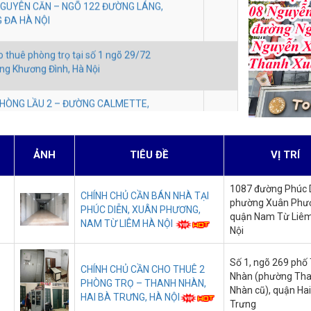
HÒNG LẦU 2 – ĐƯỜNG CALMETTE,
ÀNH, QUẬN 1 TPHCM
THUÊ XƯỞNG + NHÀ + ĐẤT TRỐNG –
9) TPHCM
THUÊ MẶT BẰNG VĂN PHÒNG ĐẸP –
NH XUÂN HÀ NỘI
ẢNH
TIÊU ĐỀ
VỊ TRÍ
CHO THUÊ NHÀ MỚI MẶT TIỀN RỘNG –
MINH HÀ NỘI
1087 đường Phúc D
CHÍNH CHỦ CẦN BÁN NHÀ TẠI
phường Xuân Phư
PHÚC DIỄN, XUÂN PHƯƠNG,
HÒNG – NHÀ MỚI XÂY – ĐẠI THANH,
quận Nam Từ Liêm
NAM TỪ LIÊM HÀ NỘI
Nội
ÁN CAFE & COCKTAIL BAR +
Số 1, ngõ 269 phố
CHÍNH CHỦ CẦN CHO THUÊ 2
RUNG TÂM HÀ NỘI
Nhàn (phường Th
PHÒNG TRỌ – THANH NHÀN,
Nhàn cũ), quận Ha
HAI BÀ TRƯNG, HÀ NỘI
Trưng
PHÒNG TRONG NHÀ NGUYÊN CĂN – TÂY