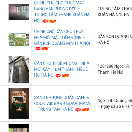
CHÍNH CHỦ CHO THUÊ MẶT
BẰNG VĂN PHÒNG ĐẸP –
TRUNG TÂM THA
TRUNG TÂM THANH XUÂN HÀ
XUÂN HÀ NỘI HN
NỘI
CHÍNH CHỦ CẦN CHO THUÊ
GẦN KCN QUANG 
NHÀ MỚI MẶT TIỀN RỘNG –
HÀ NỘI
GẦN KCN QUANG MINH HÀ NỘI
CẦN CHO THUÊ PHÒNG – NHÀ
126/298 Ngọc Hồi,
MỚI XÂY – ĐẠI THANH, NGỌC
Thanh, Hà Nội
HỒI HÀ NỘI
SANG NHƯỢNG QUÁN CAFE &
Ngõ Linh Quang, Đ
COCKTAIL BAR + BOARDGAME
– ngay sau Ga Hà 
– TRUNG TÂM HÀ NỘI