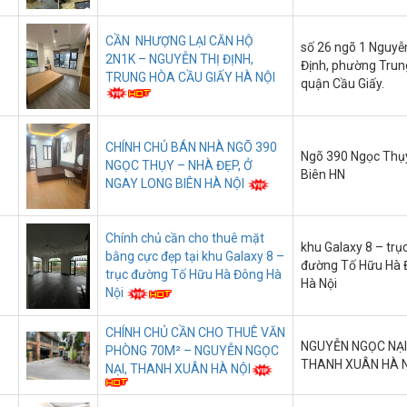
, HÀ NỘI
CẦN NHƯỢNG LẠI CĂN HỘ
số 26 ngõ 1 Nguyễ
2N1K – NGUYỄN THỊ ĐỊNH,
ẰNG TẦNG 1 – NGAY CỔNG SAU ĐH
Định, phường Trun
TRUNG HÒA CẦU GIẤY HÀ NỘI
ĐA HN
quận Cầu Giấy.
 TRỌ RỘNG 41M² – CÓ GÁC – RIÊNG
H THẠNH TPHCM
CHÍNH CHỦ BÁN NHÀ NGÕ 390
Ngõ 390 Ngọc Thụy
NGỌC THỤY – NHÀ ĐẸP, Ở
Biên HN
NGAY LONG BIÊN HÀ NỘI
HÒNG TRỌ GIÁ RẺ – TIỆN NGHI NGAY
 ĐA HÀ NỘI
Chính chủ cần cho thuê mặt
khu Galaxy 8 – trụ
GUYÊN CĂN MỚI XÂY – FULL ĐỒ – VÀO
bằng cực đẹp tại khu Galaxy 8 –
đường Tố Hữu Hà 
TỪ LIÊM HÀ NỘI
trục đường Tố Hữu Hà Đông Hà
Hà Nội
Nội
CHÍNH CHỦ CẦN CHO THUÊ VĂN
NGUYỄN NGỌC NẠI
PHÒNG 70M² – NGUYỄN NGỌC
THANH XUÂN HÀ 
NẠI, THANH XUÂN HÀ NỘI