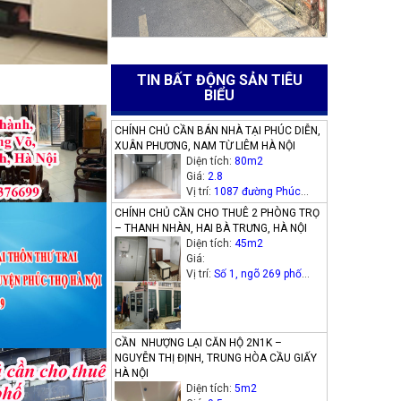
4
TIN BẤT ĐỘNG SẢN TIÊU
BIỂU
CHÍNH CHỦ CẦN BÁN NHÀ TẠI PHÚC DIỄN,
XUÂN PHƯƠNG, NAM TỪ LIÊM HÀ NỘI
Diện tích:
80m2
Giá:
2.8
Vị trí:
1087 đường Phúc
Diễn, phường Xuân Phương,
CHÍNH CHỦ CẦN CHO THUÊ 2 PHÒNG TRỌ
quận Nam Từ Liêm, Hà Nội
– THANH NHÀN, HAI BÀ TRƯNG, HÀ NỘI
Diện tích:
45m2
Giá:
Vị trí:
Số 1, ngõ 269 phố
Thanh Nhàn (phường Thanh
Nhàn cũ), quận Hai Bà
Trưng
CẦN NHƯỢNG LẠI CĂN HỘ 2N1K –
NGUYỄN THỊ ĐỊNH, TRUNG HÒA CẦU GIẤY
HÀ NỘI
Diện tích:
5m2