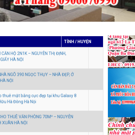
À NỘI
 CĂN HỘ 2N1K – NGUYỄN THỊ ĐỊNH,
GIẤY HÀ NỘI
NHÀ NGÕ 390 NGỌC THỤY – NHÀ ĐẸP, Ở
TỈNH / HUYỆN
 HÀ NỘI
o thuê mặt bằng cực đẹp tại khu Galaxy 8
 Hữu Hà Đông Hà Nội
CHO THUÊ VĂN PHÒNG 70M² – NGUYỄN
H XUÂN HÀ NỘI
GUYÊN CĂN – NGÕ 122 ĐƯỜNG LÁNG,
 ĐA HÀ NỘI
 thuê phòng trọ tại số 1 ngõ 29/72
ng Khương Đình, Hà Nội