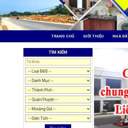
TRANG CHỦ
GIỚI THIỆU
NHÀ ĐẤ
TÌM KIẾM
CHÍNH CHỦ CẦN 
NAM TỪ LIÊM HÀ
CHÍNH CHỦ CẦN 