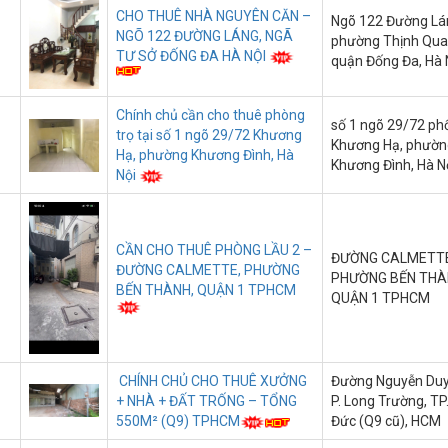
CHO THUÊ NHÀ NGUYÊN CĂN –
Ngõ 122 Đường Lá
NGÕ 122 ĐƯỜNG LÁNG, NGÃ
phường Thịnh Qua
TƯ SỞ ĐỐNG ĐA HÀ NỘI
quận Đống Đa, Hà 
Chính chủ cần cho thuê phòng
số 1 ngõ 29/72 ph
trọ tại số 1 ngõ 29/72 Khương
Khương Hạ, phườn
Hạ, phường Khương Đình, Hà
Khương Đình, Hà N
Nội
CẦN CHO THUÊ PHÒNG LẦU 2 –
ĐƯỜNG CALMETTE
ĐƯỜNG CALMETTE, PHƯỜNG
PHƯỜNG BẾN THÀ
BẾN THÀNH, QUẬN 1 TPHCM
QUẬN 1 TPHCM
CHÍNH CHỦ CHO THUÊ XƯỞNG
Đường Nguyễn Duy 
+ NHÀ + ĐẤT TRỐNG – TỔNG
P. Long Trường, TP
550M² (Q9) TPHCM
Đức (Q9 cũ), HCM