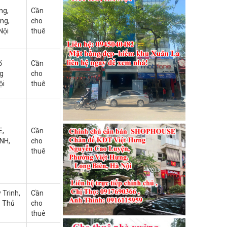
ng,
Cần
ng,
cho
Nội
thuê
ố
Cần
g
cho
ội
thuê
,
Cần
NH,
cho
thuê
Trinh,
Cần
. Thủ
cho
thuê