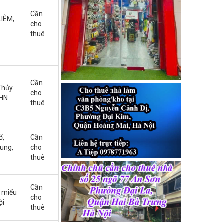
Cần
IÊM,
cho
thuê
Cần
Thủy
cho
 HN
thuê
ổ,
Cần
rung,
cho
thuê
Cần
n miếu
cho
ội
thuê