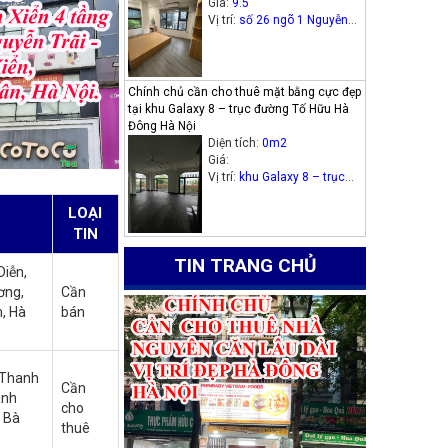
Giá:
9.5
Vị trí:
số 26 ngõ 1 Nguyễn
Thị Định, phường Trung
Hòa, quận Cầu Giấy.
Chính chủ cần cho thuê mặt bằng cực đẹp
tại khu Galaxy 8 – trục đường Tố Hữu Hà
Đông Hà Nội
Diện tích:
0m2
Giá:
Vị trí:
khu Galaxy 8 – trục
đường Tố Hữu Hà Đông Hà
Nội
LOẠI
TIN
TIN TRANG CHỦ
iễn,
ơng,
Cần
, Hà
bán
 Thanh
Cần
anh
cho
i Bà
thuê