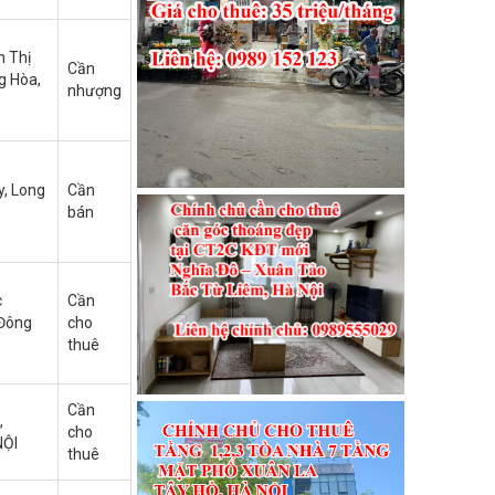
n Thị
Cần
g Hòa,
nhượng
, Long
Cần
bán
c
Cần
Đông
cho
thuê
Cần
,
cho
NỘI
thuê