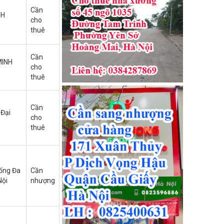
Cần
NH
cho
thuê
Cần
MINH
cho
thuê
Cần
 Đại
cho
thuê
ống Đa
Cần
Nội
nhượng