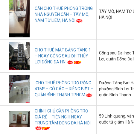
CẦN CHO THUÊ PHÒNG TRONG
TÂY MỖ, NAM TỪ L
NHÀ NGUYÊN CĂN – TÂY MỖ,
HÀ NỘI
NAM TỪ LIÊM, HÀ NỘI
CHO THUÊ MẶT BẰNG TẦNG 1
Cổng sau Đại học 
– NGAY CỔNG SAU ĐH THỦY
Lợi, quận Đống Đa
LỢI ĐỐNG ĐA HN
CHO THUÊ PHÒNG TRỌ RỘNG
Đường Tăng Bạt H
41M² – CÓ GÁC – RIÊNG BIỆT –
phường Bình Lợi T
QUẬN BÌNH THẠNH TPHCM
quận Bình Thạnh
CHÍNH CHỦ CẦN PHÒNG TRỌ
59 Linh quang, vă
GIÁ RẺ – TIỆN NGHI NGAY
quốc tử giám Hà N
TRUNG TÂM ĐỐNG ĐA HÀ NỘI