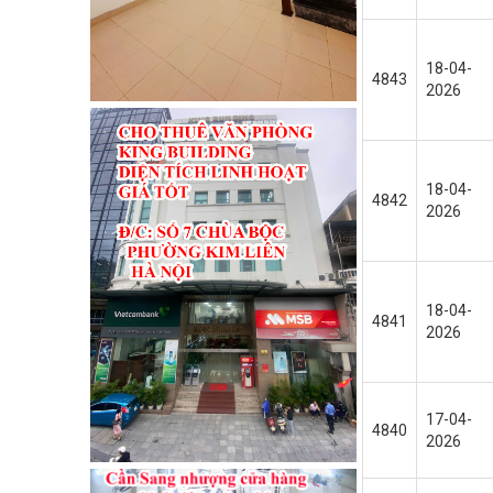
MỖ, NAM TỪ LIÊM
18-04-
CHO THUÊ MẶT B
4843
2026
THỦY LỢI ĐỐNG 
CHO THUÊ PHÒNG
BIỆT –QUẬN BÌN
18-04-
4842
2026
CHÍNH CHỦ CẦN P
TRUNG TÂM ĐỐNG
CHO THUÊ NHÀ N
18-04-
4841
Ở NGAY KHU BẮC 
2026
17-04-
4840
2026