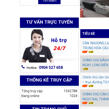
Tìm kiếm
HAI BÀ TRƯNG, H
CẦN NHƯỢNG LẠI
Hà Đông
TRUNG HÒA CẦU 
TƯ VẤN TRỰC TUYẾN
CHÍNH CHỦ BÁN 
TIÊU ĐỀ
NGAY LONG BIÊN
Chính chủ cần ch
– trục đường Tố
CHÍNH CHỦ CẦN 
0904 527 658
Hotline :
NGỌC NẠI, THAN
THỐNG KÊ TRUY CẬP
CHO THUÊ NHÀ N
NGÃ TƯ SỞ ĐỐNG
Tổng truy cập:
1542788
Đang online:
1024
Chính chủ cần cho
Khương Hạ, phườ