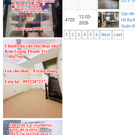
CITY T
Cần Nh
12-03-
4720
Hồ Ba 
2026
Quận Đ
1
2
3
4
5
6
Next
Last