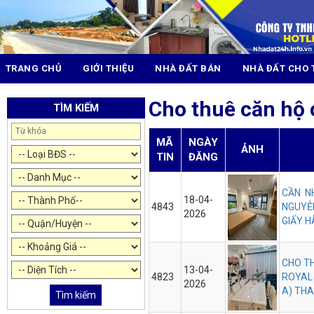
TRANG CHỦ
GIỚI THIỆU
NHÀ ĐẤT BÁN
NHÀ ĐẤT CHO 
Cho thuê căn hộ
TÌM KIẾM
MÃ
NGÀY
ẢNH
TIN
ĐĂNG
CẦN NH
18-04-
4843
NGUYỄN
2026
GIẤY H
CHO TH
13-04-
4823
ROYAL 
2026
A) THA
Tìm kiếm