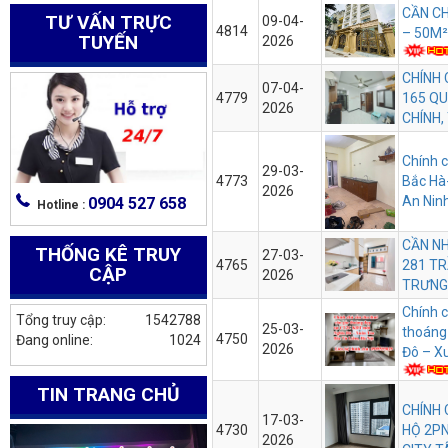
CẦN CH
TƯ VẤN TRỰC
09-04-
4814
– 50M²
TUYẾN
2026
CHÍNH
07-04-
4779
165 Q
2026
CHÍNH,
Chính 
29-03-
4773
Bắc Hà-
2026
An Nin
0904 527 658
Hotline :
CẦN N
THỐNG KÊ TRUY
27-03-
4765
281 TR
CẬP
2026
TRƯNG,
Chính 
Tổng truy cập:
1542788
25-03-
thoáng
4750
Đang online:
1024
2026
Đô – X
TIN TRANG CHỦ
CHÍNH 
17-03-
4730
HỘ 2P
2026