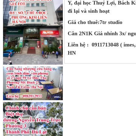
Y, đại học Thuỷ Lợi, Bách Kin
đi lại và sinh hoạt
Giá cho thuê:7tr studio
Căn 2N1K Giá nhỉnh 3x/ ng
Liên hệ : 0911713048 ( imes,
HN