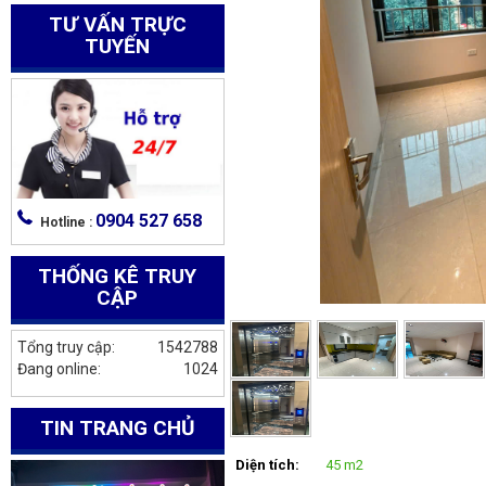
TƯ VẤN TRỰC
TUYẾN
0904 527 658
Hotline :
THỐNG KÊ TRUY
CẬP
Tổng truy cập:
1542788
Đang online:
1024
TIN TRANG CHỦ
Diện tích:
45 m2