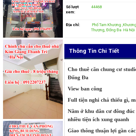
Số lượt
44468
xem:
Địa chỉ:
Phố Tam Khương ,Khươn
Thượng, Đống Đa Hà Nội
Thông Tin Chi Tiết
Cho thuê căn chung cư stu
Đống Đa
View ban công
Full tiện nghi chả thiếu gì, m
Nằm ở khu dân cư đông đúc s
nhiều tiện ích xung quanh
Giao thông thuận lợi gần cá