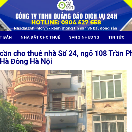
T BÁN
NHÀ ĐẤT CHO THUÊ
SANG NHƯỢNG
TIN TỨC
cần cho thuê nhà Số 24, ngõ 108 Trần P
 Hà Đông Hà Nội