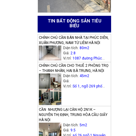
TIN BẤT ĐỘNG SẢN TIÊU
BIỂU
CHÍNH CHỦ CẦN BÁN NHÀ TẠI PHÚC DIỄN,
XUÂN PHƯƠNG, NAM TỪ LIÊM HÀ NỘI
Diện tích:
80m2
Giá:
2.8
Vị trí:
1087 đường Phúc
Diễn, phường Xuân Phương,
CHÍNH CHỦ CẦN CHO THUÊ 2 PHÒNG TRỌ
quận Nam Từ Liêm, Hà Nội
– THANH NHÀN, HAI BÀ TRƯNG, HÀ NỘI
Diện tích:
45m2
Giá:
Vị trí:
Số 1, ngõ 269 phố
Thanh Nhàn (phường Thanh
Nhàn cũ), quận Hai Bà
Trưng
CẦN NHƯỢNG LẠI CĂN HỘ 2N1K –
NGUYỄN THỊ ĐỊNH, TRUNG HÒA CẦU GIẤY
HÀ NỘI
Diện tích:
5m2
Giá:
9.5
Vị trí:
số 26 ngõ 1 Nguyễn