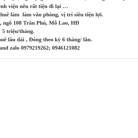
nh viện nên rất tiện đi lại …
huê làm làm văn phòng, vị trí siêu tiện lợi.
4, ngõ 108 Trần Phú, Mỗ Lao, HĐ
: 5 triệu/tháng.
huê lâu dài , Đóng theo kỳ 6 tháng/ lần.
 and zalo 0979219262; 0946121082