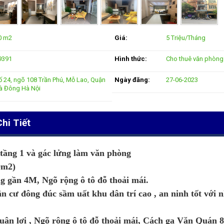
0 m2
Giá:
5 Triệu/Tháng
9391
Hình thức:
Cho thuê văn phòng
ố 24, ngõ 108 Trần Phú, Mỗ Lao, Quận
Ngày đăng:
27-06-2023
à Đông Hà Nội
hi Tiết
 tầng 1 và gác lửng làm văn phòng
0m2)
ộng gần 4M,
Ngõ rộng ô tô đỗ thoải mái.
 cư đông đúc sầm uất khu dân trí cao , an ninh tốt với nh
uận lợi , Ngõ rộng ô tô đỗ thoải mái, Cách ga Văn Quán 