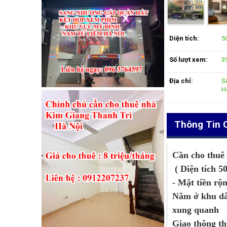
Diện tích:
5
Số lượt xem:
3
Địa chỉ:
S
H
Thông Tin C
Cần cho thuê
( Diện tích 5
- Mặt tiền r
Nằm ở khu dân
xung quanh
Giao thông th