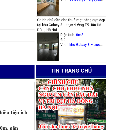
Thị Định, phường Trung
Hòa, quận Cầu Giấy.
Chính chủ cần cho thuê mặt bằng cực đẹp
tại khu Galaxy 8 – trục đường Tố Hữu Hà
Đông Hà Nội
Diện tích:
0m2
Giá:
Vị trí:
khu Galaxy 8 – trục
đường Tố Hữu Hà Đông Hà
Nội
TIN TRANG CHỦ
iều tiện ích
80m, gần