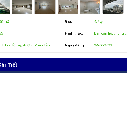
03 m2
Giá:
4.7 tỷ
55
Hình thức:
Bán căn hộ, chung 
ĐT Tây Hồ Tây, đường Xuân Tảo
Ngày đăng:
24-06-2023
hi Tiết