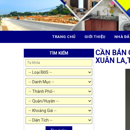
TRANG CHỦ
GIỚI THIỆU
NHÀ ĐẤ
CẦN BÁN 
TÌM KIẾM
XUÂN LA,T