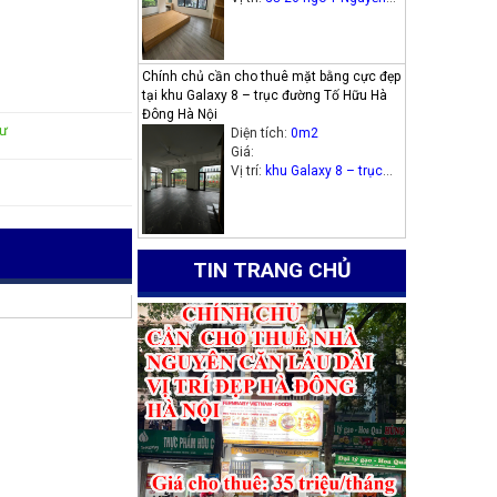
Thị Định, phường Trung
Hòa, quận Cầu Giấy.
Chính chủ cần cho thuê mặt bằng cực đẹp
tại khu Galaxy 8 – trục đường Tố Hữu Hà
Đông Hà Nội
cư
Diện tích:
0m2
Giá:
Vị trí:
khu Galaxy 8 – trục
đường Tố Hữu Hà Đông Hà
Nội
TIN TRANG CHỦ