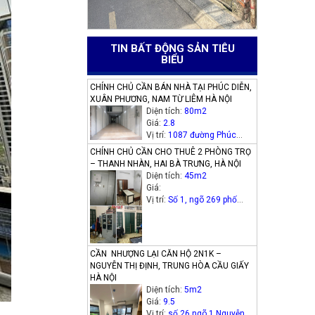
TIN BẤT ĐỘNG SẢN TIÊU
BIỂU
CHÍNH CHỦ CẦN BÁN NHÀ TẠI PHÚC DIỄN,
XUÂN PHƯƠNG, NAM TỪ LIÊM HÀ NỘI
Diện tích:
80m2
Giá:
2.8
Vị trí:
1087 đường Phúc
Diễn, phường Xuân Phương,
CHÍNH CHỦ CẦN CHO THUÊ 2 PHÒNG TRỌ
quận Nam Từ Liêm, Hà Nội
– THANH NHÀN, HAI BÀ TRƯNG, HÀ NỘI
Diện tích:
45m2
Giá:
Vị trí:
Số 1, ngõ 269 phố
Thanh Nhàn (phường Thanh
Nhàn cũ), quận Hai Bà
Trưng
CẦN NHƯỢNG LẠI CĂN HỘ 2N1K –
NGUYỄN THỊ ĐỊNH, TRUNG HÒA CẦU GIẤY
HÀ NỘI
Diện tích:
5m2
Giá:
9.5
Vị trí:
số 26 ngõ 1 Nguyễn