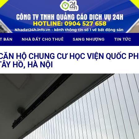
T BÁN
NHÀ ĐẤT CHO THUÊ
SANG NHƯỢNG
TIN TỨC
CĂN HỘ CHUNG CƯ HỌC VIỆN QUỐC PHÒ
ÂY HỒ, HÀ NỘI