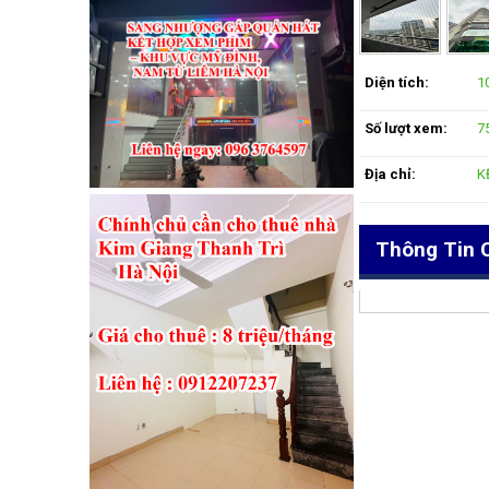
Diện tích:
1
Số lượt xem:
7
Địa chỉ:
K
Thông Tin C