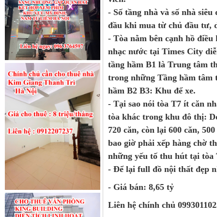
- Số tầng nhà và số nhà siêu 
đầu khi mua từ chủ đầu tư, d
- Tòa nằm bên cạnh hồ điều h
nhạc nước tại Times City di
tầng hầm B1 là Trung tâm t
trong những Tầng hầm tâm t
hầm B2 B3: Khu để xe.
- Tại sao nói tòa T7 ít căn n
tòa khác trong khu đô thị: D
720 căn, còn lại 600 căn, 50
bao giờ phải xếp hàng chờ th
những yếu tố thu hút tại tòa
- Để lại full đồ nội thất đẹp
- Giá bán: 8,65 tỷ
Liên hệ chính chủ 09930110