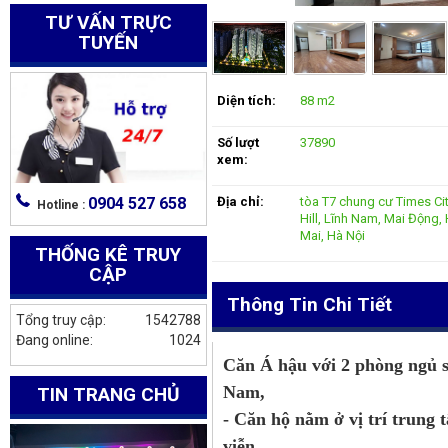
TƯ VẤN TRỰC
TUYẾN
Diện tích:
88 m2
Số lượt
37890
xem:
0904 527 658
Địa chỉ:
tòa T7 chung cư Times Cit
Hotline :
Hill, Lĩnh Nam, Mai Động
Mai, Hà Nội
THỐNG KÊ TRUY
CẬP
Thông Tin Chi Tiết
Tổng truy cập:
1542788
Đang online:
1024
Căn Á hậu với 2 phòng ngủ 
Nam,
TIN TRANG CHỦ
- Căn hộ nằm ở vị trí trung t
viễn.